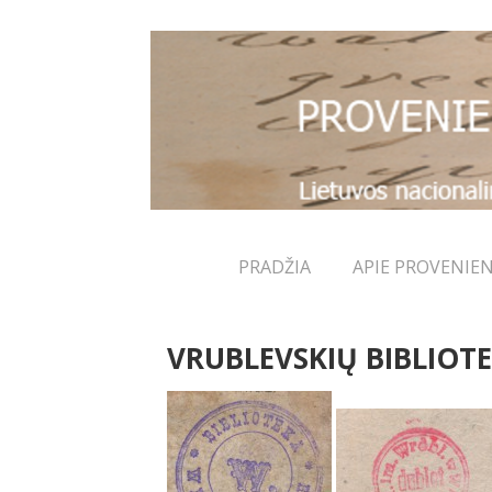
↓
Skip
to
Main
Content
Main
PRADŽIA
APIE PROVENIEN
Navigation
VRUBLEVSKIŲ BIBLIOT