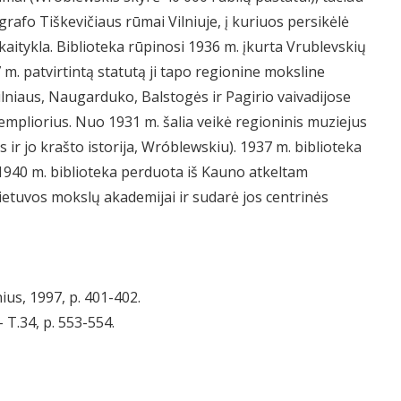
i grafo Tiškevičiaus rūmai Vilniuje, į kuriuos persikėlė
kaitykla. Biblioteka rūpinosi 1936 m. įkurta Vrublevskių
7 m. patvirtintą statutą ji tapo regionine moksline
lniaus, Naugarduko, Balstogės ir Pagirio vaivadijose
empliorius. Nuo 1931 m. šalia veikė regioninis muziejus
 ir jo krašto istorija, Wróblewskiu). 1937 m. biblioteka
1940 m. biblioteka perduota iš Kauno atkeltam
Lietuvos mokslų akademijai ir sudarė jos centrinės
ius, 1997, p. 401-402.
 T.34, p. 553-554.