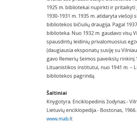
1925 m. bibliotekai nupirkti ir pritaikyt
1930-1931 m. 1935 m. atidaryta viešoji s
bibliotekos bičiulių draugija. Pagal 193
biblioteka. Nuo 1932 m. gaudavo visų Vi
spausdintų leidinių privalomuosius egz
(daugiausia eksponatų susiję su Vilniaus
gavo Remerių šeimos paveikslų rinkinį.
Lituanistikos institutui, nuo 1941 m. – 
bibliotekos pagrindą.
Šaltiniai
Knygotyra. Enciklopedinis žodynas.- Viln
Lietuvių enciklopedija.- Bostonas, 1966.-
www.mab.lt