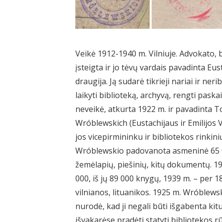
Veikė 1912-1940 m. Vilniuje. Advokato,
įsteigta ir jo tėvų vardais pavadinta Eus
draugija. Ją sudarė tikrieji nariai ir ne
laikyti biblioteką, archyvą, rengti paska
neveikė, atkurta 1922 m. ir pavadinta 
Wróblewskich (Eustachijaus ir Emilijos 
jos vicepirmininku ir bibliotekos rinkin
Wróblewskio padovanota asmeninė 65 00
žemėlapių, piešinių, kitų dokumentų. 19
000, iš jų 89 000 knygų, 1939 m. – per 1
vilnianos, lituanikos. 1925 m. Wróblewsk
nurodė, kad ji negali būti išgabenta ki
išvakarėse pradėti statyti bibliotekos r