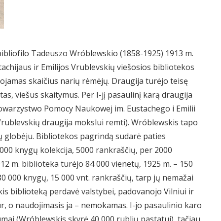
 bibliofilo Tadeuszo Wróblewskio (1858-1925) 1913 m.
tachijaus ir Emilijos Vrublevskių viešosios bibliotekos
ribojamas skaičius narių rėmėjų. Draugija turėjo teisę
itas, viešus skaitymus. Per I-jį pasaulinį karą draugija
Towarzystwo Pomocy Naukowej im. Eustachego i Emilii
Vrublevskių draugija mokslui remti). Wróblewskis tapo
ių globėju. Bibliotekos pagrindą sudarė paties
0 knygų kolekcija, 5000 rankraščių, per 2000
12 m. biblioteka turėjo 84 000 vienetų, 1925 m. – 150
80 000 knygų, 15 000 vnt. rankraščių, tarp jų nemažai
is biblioteką perdavė valstybei, padovanojo Vilniui ir
tur, o naudojimasis ja – nemokamas. I-jo pasaulinio karo
ūmai (Wróblewskis skyrė 40 000 rublių pastatui), tačiau