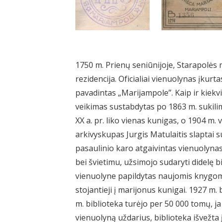
1750 m. Prienų seniūnijoje, Starapolės 
rezidencija. Oficialiai vienuolynas įkurt
pavadintas „Marijampole”. Kaip ir kiek
veikimas sustabdytas po 1863 m. sukilim
XX a. pr. liko vienas kunigas, o 1904 m.
arkivyskupas Jurgis Matulaitis slaptai s
pasaulinio karo atgaivintas vienuolyna
bei švietimu, užsimojo sudaryti didelę 
vienuolyne papildytas naujomis knygom
stojantieji į marijonus kunigai. 1927 m. 
m. biblioteka turėjo per 50 000 tomų, j
vienuolyną uždarius, biblioteka išvežta 