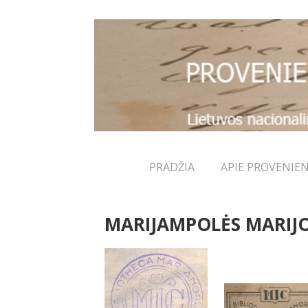
↓
Skip
to
Main
Content
Main
PRADŽIA
APIE PROVENIEN
Navigation
MARIJAMPOLĖS MARIJ