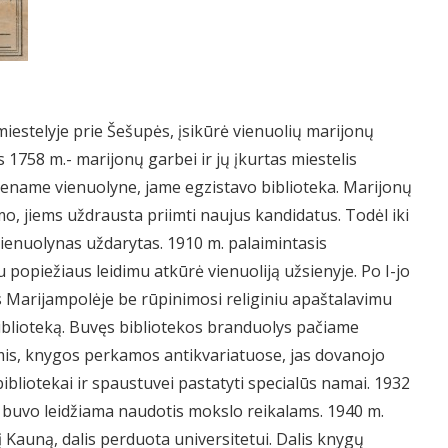
miestelyje prie Šešupės, įsikūrė vienuolių marijonų
as 1758 m.- marijonų garbei ir jų įkurtas miestelis
viename vienuolyne, jame egzistavo biblioteka. Marijonų
o, jiems uždrausta priimti naujus kandidatus. Todėl iki
 vienuolynas uždarytas. 1910 m. palaimintasis
u popiežiaus leidimu atkūrė vienuoliją užsienyje. Po I-jo
s Marijampolėje be rūpinimosi religiniu apaštalavimu
biblioteką. Buvęs bibliotekos branduolys pačiame
is, knygos perkamos antikvariatuose, jas dovanojo
bibliotekai ir spaustuvei pastatyti specialūs namai. 1932
a buvo leidžiama naudotis mokslo reikalams. 1940 m.
į Kauną, dalis perduota universitetui. Dalis knygų