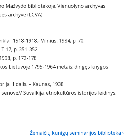
o Mažvydo bibliotekoje. Vienuolyno archyvas
ės archyve (LCVA).
lai. 1518-1918.- Vilnius, 1984, p. 70.
 T.17, p. 351-352.
1998, p. 172-178.
ekos Lietuvoje 1795-1964 metais: dingęs knygos
rija. 1 dalis. – Kaunas, 1938.
senovė// Suvalkija: etnokultūros istorijos leidinys.
Next
Žemaičių kunigų seminarijos biblioteka ›