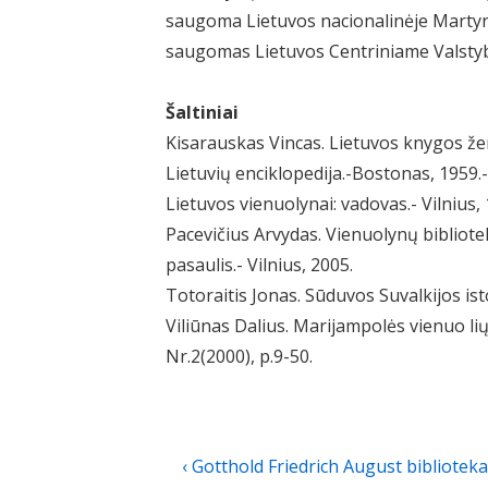
saugoma Lietuvos nacionalinėje Martyn
saugomas Lietuvos Centriniame Valstyb
Šaltiniai
Kisarauskas Vincas. Lietuvos knygos ženk
Lietuvių enciklopedija.-Bostonas, 1959.-
Lietuvos vienuolynai: vadovas.- Vilnius, 
Pacevičius Arvydas. Vienuolynų bibliot
pasaulis.- Vilnius, 2005.
Totoraitis Jonas. Sūduvos Suvalkijos isto
Viliūnas Dalius. Marijampolės vienuo lių 
Nr.2(2000), p.9-50.
Navigacija
Previous
‹ Gotthold Friedrich August biblioteka