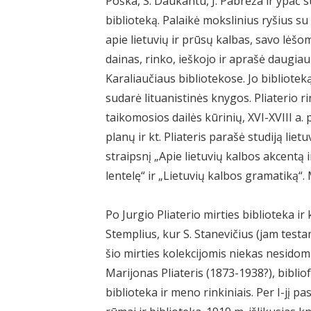
Poška, S. Daukantu, J. Pabrėža ir ypač 
biblioteką. Palaikė mokslinius ryšius su 
apie lietuvių ir prūsų kalbas, savo lėšom
dainas, rinko, ieškojo ir aprašė daugiau
Karaliaučiaus bibliotekose. Jo bibliote
sudarė lituanistinės knygos. Pliaterio r
taikomosios dailės kūrinių, XVI-XVIII a.
planų ir kt. Pliateris parašė studiją liet
straipsnį „Apie lietuvių kalbos akcentą
lentelę“ ir „Lietuvių kalbos gramatiką“. 
Po Jurgio Pliaterio mirties biblioteka ir
Stemplius, kur S. Stanevičius (jam testa
šio mirties kolekcijomis niekas nesidom
Marijonas Pliateris (1873-1938?), bibliof
biblioteka ir meno rinkiniais. Per I-jį 