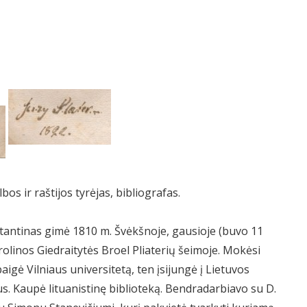
bos ir raštijos tyrėjas, bibliografas.
Konstantinas gimė 1810 m. Švėkšnoje, gausioje (buvo 11
rolinos Giedraitytės Broel Pliaterių šeimoje. Mokėsi
aigė Vilniaus universitetą, ten įsijungė į Lietuvos
us. Kaupė lituanistinę biblioteką. Bendradarbiavo su D.