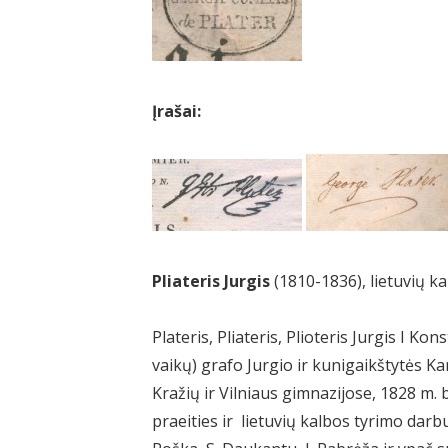
Įrašai:
Pliateris Jurgis
(1810-1836), lietuvių kal
Plateris, Pliateris, Plioteris Jurgis I 
vaikų) grafo Jurgio ir kunigaikštytės Ka
Kražių ir Vilniaus gimnazijose, 1828 m. b
praeities ir lietuvių kalbos tyrimo darb