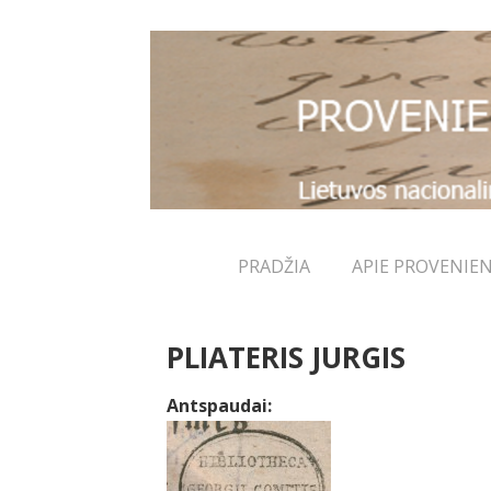
↓
Skip
to
Main
Content
Main
PRADŽIA
APIE PROVENIEN
Navigation
PLIATERIS JURGIS
Antspaudai: