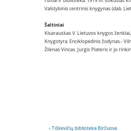
rūmai ir biblioteka. 1919 m. išlikusias 
Valstybinis centrinis knygynas (dab. Li
Šaltiniai
Kisarauskas V. Lietuvos knygos ženklai, 
Knygotyra. Enciklopedinis žodynas.- Viln
Žilėnas Vincas. Jurgis Plateris ir jo rinki
Navigacija
Previous
‹ Tiškevičių biblioteka Biržuose