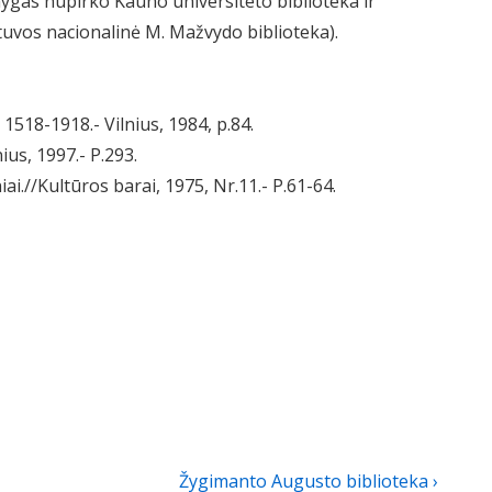
knygas nupirko Kauno universiteto biblioteka ir
etuvos nacionalinė M. Mažvydo biblioteka).
1518-1918.- Vilnius, 1984, p.84.
ius, 1997.- P.293.
niai.//Kultūros barai, 1975, Nr.11.- P.61-64.
Next
Žygimanto Augusto biblioteka ›