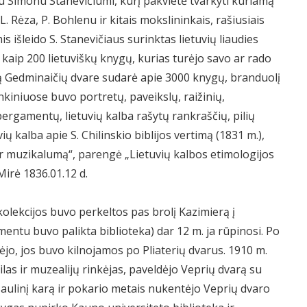
su Simonu Stanevičiumi, kurį pakvietė tvarkyti kuriamą
L. Rėza, P. Bohlenu ir kitais mokslininkais, rašiusiais
is išleido S. Stanevičiaus surinktas lietuvių liaudies
 kaip 200 lietuviškų knygų, kurias turėjo savo ar rado
ką Gedminaičių dvare sudarė apie 3000 knygų, branduolį
inkiniuose buvo portretų, paveikslų, raižinių,
 pergamentų, lietuvių kalba rašytų rankraščių, pilių
uvių kalba apie S. Chilinskio biblijos vertimą (1831 m.),
 ir muzikalumą“, parengė „Lietuvių kalbos etimologijos
Mirė 1836.01.12 d.
 kolekcijos buvo perkeltos pas brolį Kazimierą į
mentu buvo palikta biblioteka) dar 12 m. ja rūpinosi. Po
ėjo, jos buvo kilnojamos po Pliaterių dvarus. 1910 m.
ilas ir muzealijų rinkėjas, paveldėjo Veprių dvarą su
pasaulinį karą ir pokario metais nukentėjo Veprių dvaro