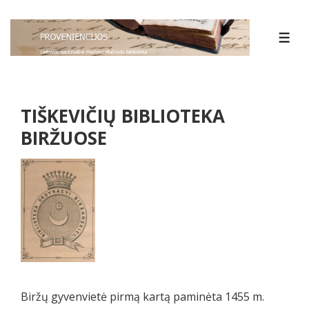
↓
Skip
MEN
to
Main
Content
TIŠKEVIČIŲ BIBLIOTEKA
BIRŽUOSE
Biržų gyvenvietė pirmą kartą paminėta 1455 m.