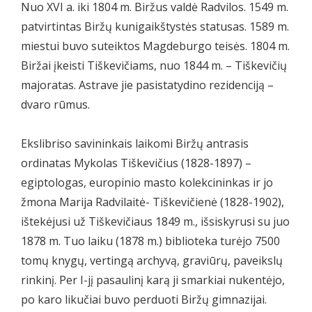
Nuo XVI a. iki 1804 m. Biržus valdė Radvilos. 1549 m.
patvirtintas Biržų kunigaikštystės statusas. 1589 m.
miestui buvo suteiktos Magdeburgo teisės. 1804 m.
Biržai įkeisti Tiškevičiams, nuo 1844 m. – Tiškevičių
majoratas. Astrave jie pasistatydino rezidenciją –
dvaro rūmus.
Ekslibriso savininkais laikomi Biržų antrasis
ordinatas Mykolas Tiškevičius (1828-1897) –
egiptologas, europinio masto kolekcininkas ir jo
žmona Marija Radvilaitė- Tiškevičienė (1828-1902),
ištekėjusi už Tiškevičiaus 1849 m., išsiskyrusi su juo
1878 m. Tuo laiku (1878 m.) biblioteka turėjo 7500
tomų knygų, vertingą archyvą, graviūrų, paveikslų
rinkinį. Per I-jį pasaulinį karą ji smarkiai nukentėjo,
po karo likučiai buvo perduoti Biržų gimnazijai.