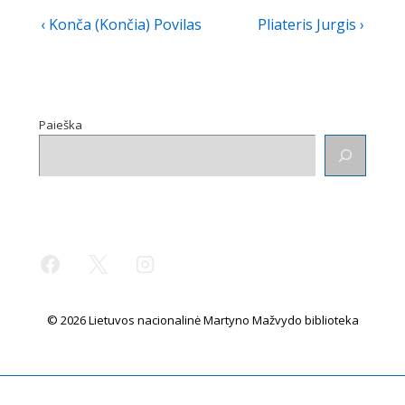
Navigacija
Previous
Next
‹ Konča (Končia) Povilas
Pliateris Jurgis ›
tarp
Post
Post
is
is
įrašų
Paieška
© 2026 Lietuvos nacionalinė Martyno Mažvydo biblioteka