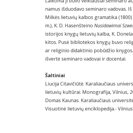
Laikoma ji buvo veikiausiai seminaro au
namus išduodavo seminaro vadovas. Iš ša
Milkės lietuvių kalbos gramatika (1800)
m.), K. D. Hasenšteino
Nusidawimai Szwe
istorijos knygų lietuvių kalba, K. Donel
kitos. Pusė bibliotekos knygų buvo religi
ar religinio didaktinio pobūdžio knygos
išvertė seminaro vadovai ir docentai.
Šaltiniai
Liucija Citavičiūtė. Karaliaučiaus univer
lietuvių kultūrai. Monografija, Vilnius, 2
Domas Kaunas. Karaliaučiaus universite
Visuotinė lietuvių enciklopedija.- Vilnius