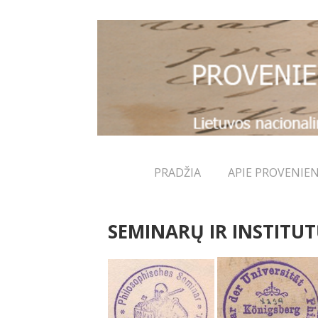
↓
Skip
to
Main
Content
Main
PRADŽIA
APIE PROVENIEN
Navigation
SEMINARŲ IR INSTITUT