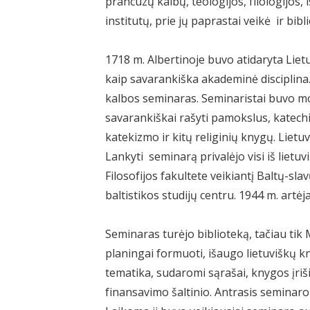
prancūzų kalbų, teologijos, filologijos,
institutų, prie jų paprastai veikė ir bibl
1718 m. Albertinoje buvo atidaryta Liet
kaip savarankiška akademinė disciplina.
kalbos seminaras. Seminaristai buvo m
savarankiškai rašyti pamokslus, katechiz
katekizmo ir kitų religinių knygų. Liet
Lankyti seminarą privalėjo visi iš lietuv
Filosofijos fakultete veikiantį Baltų-s
baltistikos studijų centru. 1944 m. artėj
Seminaras turėjo biblioteką, tačiau tik 
planingai formuoti, išaugo lietuviškų kn
tematika, sudaromi sąrašai, knygos įriš
finansavimo šaltinio. Antrasis seminaro 