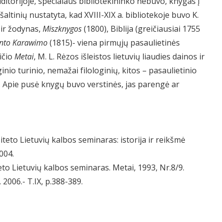
ditorijoje, specialaus bibliotekininko nebuvo, knygas į
ltinių nustatyta, kad XVIII-XIX a. bibliotekoje buvo K.
 ir žodynas,
Miszknygos
(1800), Biblija (greičiausiai 1755
nto Karawimo
(1815)- viena pirmųjų pasaulietinės
aičio
Metai
, M. L. Rėzos išleistos lietuvių liaudies dainos ir
nio turinio, nemažai filologinių, kitos – pasaulietinio
. Apie pusė knygų buvo verstinės, jas parengė ar
siteto Lietuvių kalbos seminaras: istorija ir reikšmė
004.
to Lietuvių kalbos seminaras. Metai, 1993, Nr.8/9.
. 2006.- T.IX, p.388-389.