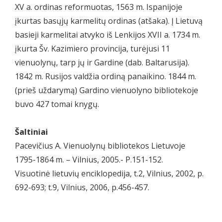
XV a. ordinas reformuotas, 1563 m. Ispanijoje
įkurtas basųjų karmelitų ordinas (atšaka). Į Lietuvą
basieji karmelitai atvyko iš Lenkijos XVII a. 1734 m.
įkurta Šv. Kazimiero provincija, turėjusi 11
vienuolynų, tarp jų ir Gardine (dab. Baltarusija).
1842 m. Rusijos valdžia ordiną panaikino. 1844 m.
(prieš uždarymą) Gardino vienuolyno bibliotekoje
buvo 427 tomai knygų.
Šaltiniai
Pacevičius A. Vienuolynų bibliotekos Lietuvoje
1795-1864 m. – Vilnius, 2005.- P.151-152.
Visuotinė lietuvių enciklopedija, t.2, Vilnius, 2002, p.
692-693; t.9, Vilnius, 2006, p.456-457.