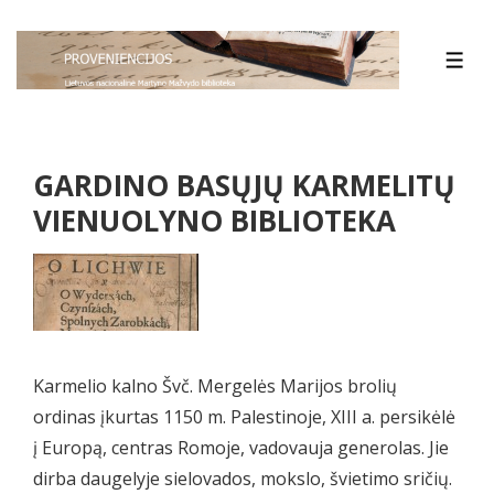
↓
Skip
MEN
to
Main
Content
GARDINO BASŲJŲ KARMELITŲ
VIENUOLYNO BIBLIOTEKA
Karmelio kalno Švč. Mergelės Marijos brolių
ordinas įkurtas 1150 m. Palestinoje, XIII a. persikėlė
į Europą, centras Romoje, vadovauja generolas. Jie
dirba daugelyje sielovados, mokslo, švietimo sričių.